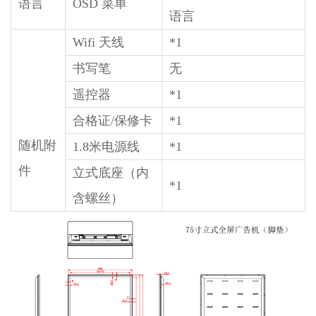
语言
OSD 菜单
语言
Wifi 天线
*1
书写笔
无
遥控器
*1
合格证/保修卡
*1
随机附
1.8米电源线
*1
件
立式底座（内
*1
含螺丝）