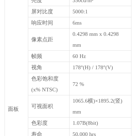
亮度
350cd/m²
屏对比度
5000:1
响应时间
6ms
0.4298 mm x 0.4298
像素点距
mm
帧频
60 Hz
视角
178°(H) / 178°(V)
色彩饱和度
72 %
(x% NTSC)
1065.6横)×1895.2(竖)
可视面积
面板
mm
色彩度
1.07B(8bit)
寿命
50,000 hrs