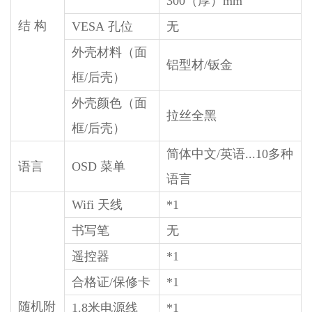
300（厚）mm
结 构
VESA 孔位
无
外壳材料（面
铝型材/钣金
框/后壳）
外壳颜色（面
拉丝全黑
框/后壳）
简体中文/英语...10多种
语言
OSD 菜单
语言
Wifi 天线
*1
书写笔
无
遥控器
*1
合格证/保修卡
*1
随机附
1.8米电源线
*1