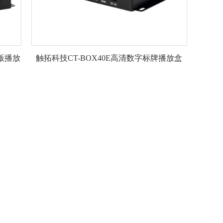
 版播放
触拓科技CT-BOX40E高清数字标牌播放盒