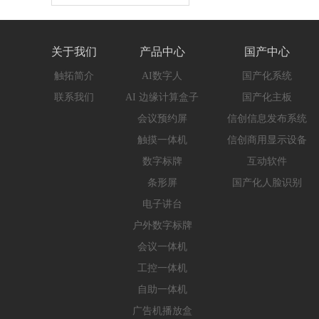
关于我们
产品中心
国产中心
触拓简介
AI数字人
国产化系统
联系我们
AI 边缘计算盒子
国产化主板
会议预约屏
信创信息发布系统
触摸一体机
信创商用显示设备
数字标牌
互动软件
条形屏
国产化人脸识别
电子讲台
户外数字标牌
会议一体机
工控一体机
自助一体机
广告机播放盒