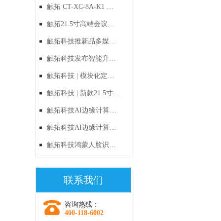
禁：以自主RISC-V与鸿
触拓 CT-XC-8A-K1 鸿
蒙原生生态，定义国产
蒙人脸识别一体机｜新
触拓21.5寸高端会议预
化出入口管理新标准
品上市
约屏CT-215H1产品技术
触拓科技推新品多媒体
与应用方案
电子讲台，多屏联动与
触拓科技发布智能升降
智能升降双管齐下
电子讲台，多媒体多屏
触拓科技 | 模块化定制
交互重新定义会议
时代的破局者：新款
触拓科技 | 新款21.5寸智
21.5寸多功能会议预约
能会议预约屏重磅上
触拓科技AI边缘计算
屏全面解析
市：以硬件之美，重塑
盒：让机器"长眼睛"，
触拓科技AI边缘计算
企业智慧办公新生态
让监控"会思考"
盒：边缘AI时代的选
触拓科技鸿蒙人脸识别
择，让每一帧画面都有
硬核新品：当“国风浪
联系我们
价值
漫”遇见“数字安全”
咨询热线：
400-118-6002