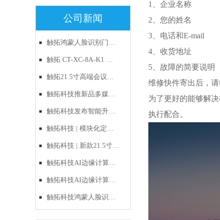
1、企业名称
公司新闻
2、您的姓名
3、电话和E-mail
触拓鸿蒙人脸识别门
4、收货地址
禁：以自主RISC-V与鸿
触拓 CT-XC-8A-K1 鸿
5、故障的简要说明
蒙原生生态，定义国产
蒙人脸识别一体机｜新
触拓21.5寸高端会议预
维修快件寄出后，请电话
化出入口管理新标准
品上市
约屏CT-215H1产品技术
触拓科技推新品多媒体
为了更好的能够解决
与应用方案
电子讲台，多屏联动与
触拓科技发布智能升降
执行配合。
智能升降双管齐下
电子讲台，多媒体多屏
触拓科技 | 模块化定制
交互重新定义会议
时代的破局者：新款
触拓科技 | 新款21.5寸智
21.5寸多功能会议预约
能会议预约屏重磅上
触拓科技AI边缘计算
屏全面解析
市：以硬件之美，重塑
盒：让机器"长眼睛"，
触拓科技AI边缘计算
企业智慧办公新生态
让监控"会思考"
盒：边缘AI时代的选
触拓科技鸿蒙人脸识别
择，让每一帧画面都有
硬核新品：当“国风浪