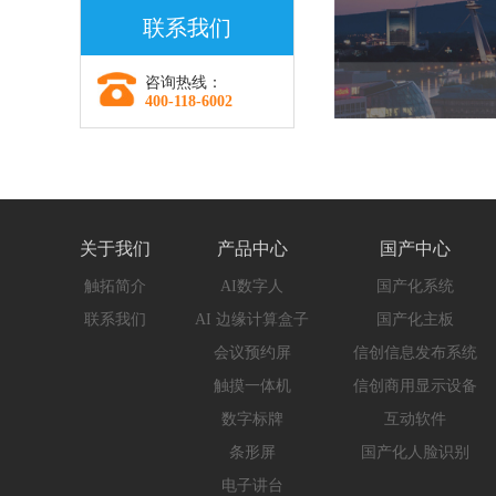
联系我们
价值
漫”遇见“数字安全”
咨询热线：
400-118-6002
关于我们
产品中心
国产中心
触拓简介
AI数字人
国产化系统
联系我们
AI 边缘计算盒子
国产化主板
会议预约屏
信创信息发布系统
触摸一体机
信创商用显示设备
数字标牌
互动软件
条形屏
国产化人脸识别
电子讲台