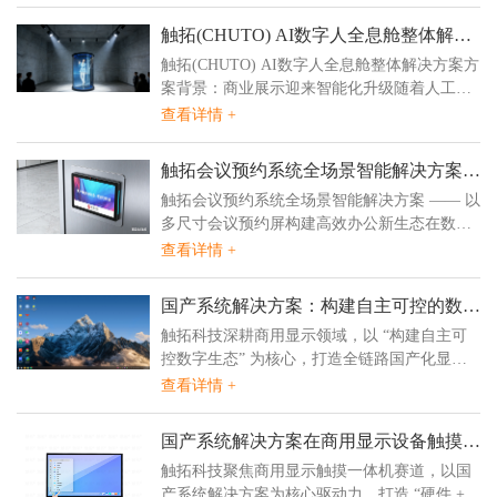
触拓(CHUTO) AI数字人全息舱整体解决
方案
触拓(CHUTO) AI数字人全息舱整体解决方案方
案背景：商业展示迎来智能化升级随着人工智
能技术的快速发展和消费者体验需求的提升，
查看详情 +
传统商业展示模式正面临新的挑战...
触拓会议预约系统全场景智能解决方案
— 以多尺寸会议预约屏构建高效办公新
触拓会议预约系统全场景智能解决方案 —— 以
生态
多尺寸会议预约屏构建高效办公新生态在数字
化转型加速的当下，会议室作为企业协同办公
查看详情 +
的核心场景，其管理效率直接影响组织运...
国产系统解决方案：构建自主可控的数字
生态
触拓科技深耕商用显示领域，以 “构建自主可
控数字生态” 为核心，打造全链路国产化显示
解决方案。依托自主研发的国产系统适配技
查看详情 +
术，实现从显示终端硬件、核心驱动程序到操
作系统的深度兼容，覆盖政企会议室、零售智
国产系统解决方案在商用显示设备触摸一
慧屏、医疗示教屏、工业控制屏等多元场景，
体机中的应用
触拓科技聚焦商用显示触摸一体机赛道，以国
有效规避外部技术依赖风险，保障数据传输与
产系统解决方案为核心驱动力，打造 “硬件 +