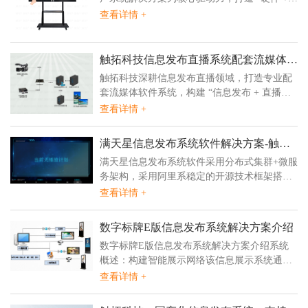
运行安全。​ 方案融合信创产业标准，......
系统 + 服务” 一体化产品体系。依托自主研发
查看详情 +
的触控驱动适配技术，实现触摸一体机与麒
麟、统信等国产操作系统的深度融合，同时兼
容国产芯片方案，从底层保障设备运行自主可
触拓科技信息发布直播系统配套流媒体软
控，有效规避外部技术依赖，筑牢数据交互安
件系统介绍
触拓科技深耕信息发布直播领域，打造专业配
全防线。​ 产品覆盖多元应用......
套流媒体软件系统，构建 “信息发布 + 直播推
流 + 软件管理” 一体化解决方案，是政企、零
查看详情 +
售、教育、医疗等行业商用直播场景优选服务
商。该流媒体软件系统具备低延迟传输技术，
满天星信息发布系统软件解决方案-触拓
支持 4K 高清直播推流，可与触拓信息发布直
科技
满天星信息发布系统软件采用分布式集群+微服
播硬件深度协同，同时兼容麒麟、统信等国产
务架构，采用阿里系稳定的开源技术框架搭建
操作系统及主流国产芯片，......
以保证基础服务稳健高效运行，服务能力可根
查看详情 +
据设备接入数量，业务量的增加按 需弹...
数字标牌E版信息发布系统解决方案介绍
数字标牌E版信息发布系统解决方案介绍系统
概述：构建智能展示网络该信息展示系统通过
网络搭建起了一个强大的信息传播网络，实现
查看详情 +
了对实时多路播出的集中管理，具备统一调
度...