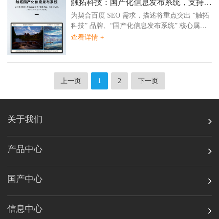
触拓科技：国产化信息发布系统，支持麒
麟、统信、安卓，WINDOWS
为契合百度 SEO 需求，描述将重点突出 “触拓
科技” 品牌、“国产化信息发布系统” 核心属
性，以及 “麒麟、统信、安卓、Windows” 多系
查看详情 +
统兼容优势，同时覆盖企业、政务等主流应用
场景，强化用户关注的 “安全可控”“跨终端适
配” 等痛点，让内容既符合搜索抓取逻辑，又
能清晰传递产品价值： 触拓科技国产化信息发
上一页
1
2
下一页
布系统......
关于我们
产品中心
国产中心
信息中心