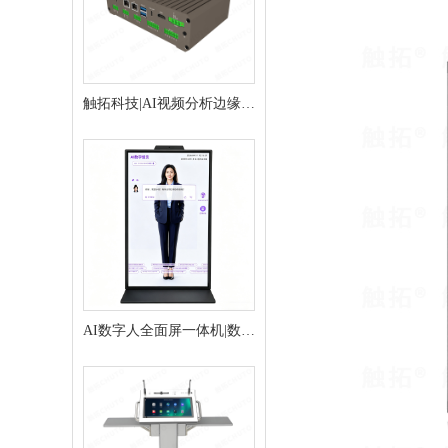
触拓科技|AI视频分析边缘推
理盒
AI数字人全面屏一体机|数字
人交互终端