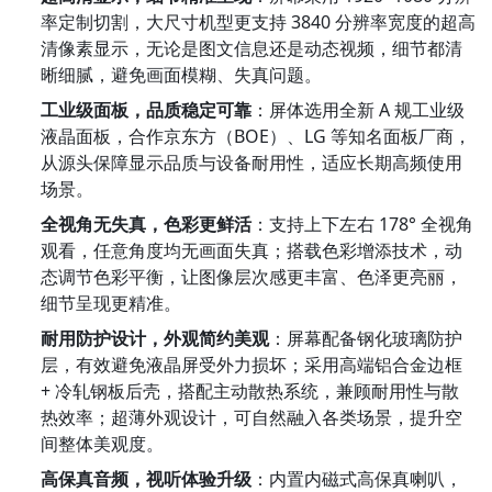
率定制切割，大尺寸机型更支持 3840 分辨率宽度的超高
清像素显示，无论是图文信息还是动态视频，细节都清
晰细腻，避免画面模糊、失真问题。
工业级面板，品质稳定可靠
：屏体选用全新 A 规工业级
液晶面板，合作京东方（BOE）、LG 等知名面板厂商，
从源头保障显示品质与设备耐用性，适应长期高频使用
场景。
全视角无失真，色彩更鲜活
：支持上下左右 178° 全视角
观看，任意角度均无画面失真；搭载色彩增添技术，动
态调节色彩平衡，让图像层次感更丰富、色泽更亮丽，
细节呈现更精准。
耐用防护设计，外观简约美观
：屏幕配备钢化玻璃防护
层，有效避免液晶屏受外力损坏；采用高端铝合金边框 
+ 冷轧钢板后壳，搭配主动散热系统，兼顾耐用性与散
热效率；超薄外观设计，可自然融入各类场景，提升空
间整体美观度。
高保真音频，视听体验升级
：内置内磁式高保真喇叭，