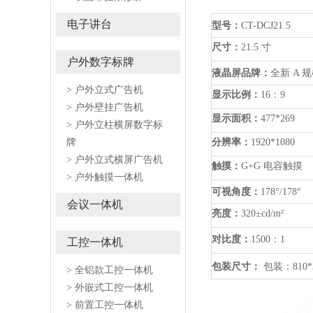
电子讲台
型号：
CT
-
DCJ
21.5
尺寸：
21.5 寸
户外数字标牌
液晶屏品牌：
全新
A 
> 户外立式广告机
显示比例：
16：9
> 户外壁挂广告机
显示面积：
477*269
> 户外立柱横屏数字标
牌
分辨率：
1920*1080
> 户外立式横屏广告机
触摸：
G+G 电容触摸
> 户外触摸一体机
可视角度：
178°/178°
会议一体机
亮度：
320±cd/m²
对比度：
1500
：
1
工控一体机
包装尺寸：
包装：
810*
> 全铝款工控一体机
> 外嵌式工控一体机
> 前置工控一体机