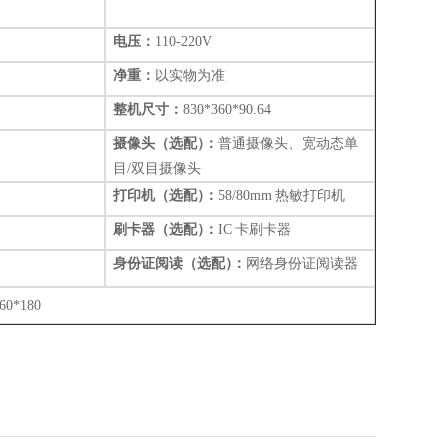
电压：
110-220V
净重：
以实物为准
整机尺寸：
8
30
*3
6
0*
90.64
摄像头
（
选配
）
：
普通摄像头、宽动态单
目
/
双目摄像头
打印机
（
选配
）
：
58
/
80
mm
热敏打印机
刷卡器
（
选配
）
：
IC
卡刷卡器
身份证阅读
（
选配
）
：
网络身份证阅读器
60*180