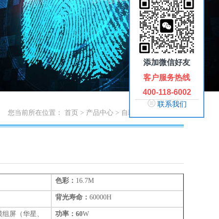
添加微信好友
客户服务热线
400-118-6002
联系我们
您当前所在位置：
首页
>
产品中心
>
自助一体机
>
点餐机
色彩：
16.7M
背光寿命：
60000H
模组屏（华星、
功率：
60
W