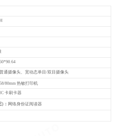
0H
准
6
0*
90.64
普通摄像头、宽动态单目
/
双目摄像头
58
/
80
mm
热敏打印机
IC
卡刷卡器
配
）
：
网络身份证阅读器