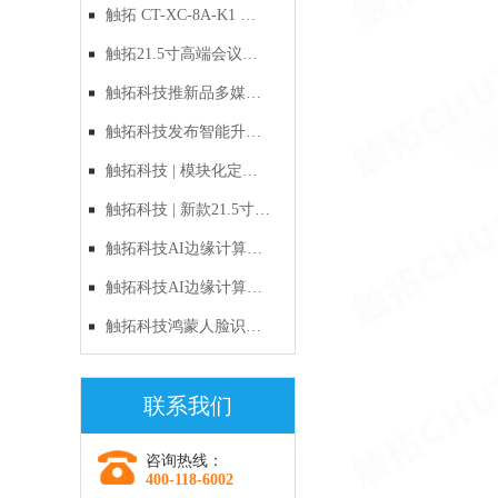
禁：以自主RISC-V与鸿
触拓 CT-XC-8A-K1 鸿
蒙原生生态，定义国产
蒙人脸识别一体机｜新
触拓21.5寸高端会议预
化出入口管理新标准
品上市
约屏CT-215H1产品技术
触拓科技推新品多媒体
与应用方案
电子讲台，多屏联动与
触拓科技发布智能升降
智能升降双管齐下
电子讲台，多媒体多屏
触拓科技 | 模块化定制
交互重新定义会议
时代的破局者：新款
触拓科技 | 新款21.5寸智
21.5寸多功能会议预约
能会议预约屏重磅上
触拓科技AI边缘计算
屏全面解析
市：以硬件之美，重塑
盒：让机器"长眼睛"，
触拓科技AI边缘计算
企业智慧办公新生态
让监控"会思考"
盒：边缘AI时代的选
触拓科技鸿蒙人脸识别
择，让每一帧画面都有
硬核新品：当“国风浪
联系我们
价值
漫”遇见“数字安全”
咨询热线：
400-118-6002