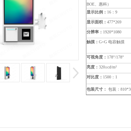
BOE
、
惠科
）
显示比例：
16：9
显示面积：
477*269
分辨率：
1920*1080
触摸：
G+G 电容触摸
可视角度：
178°/178°
亮度：
320±cd/m²
对比度：
1500
：
1
包装尺寸：
包装：
810*3