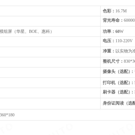
色彩：
16.7M
背光寿命：
6000
规模组屏（华星、BOE
、
惠科
）
功率：
60
W
电压：
110-220V
净重：
以实物为
整机尺寸：
8
30
*3
摄像头
（
选配
）
：
打印机
（
选配
）
：
刷卡器
（
选配
）
：
身份证阅读
（
选
360*180