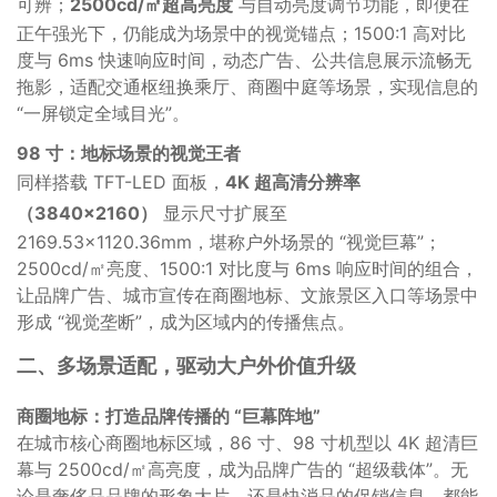
可辨；
2500cd/㎡超高亮度
与自动亮度调节功能，即便在
正午强光下，仍能成为场景中的视觉锚点；1500:1 高对比
度与 6ms 快速响应时间，动态广告、公共信息展示流畅无
拖影，适配交通枢纽换乘厅、商圈中庭等场景，实现信息的
“一屏锁定全域目光”。
98 寸：地标场景的视觉王者
同样搭载 TFT-LED 面板，
4K 超高清分辨率
（3840×2160）
显示尺寸扩展至
2169.53×1120.36mm，堪称户外场景的 “视觉巨幕”；
2500cd/㎡亮度、1500:1 对比度与 6ms 响应时间的组合，
让品牌广告、城市宣传在商圈地标、文旅景区入口等场景中
形成 “视觉垄断”，成为区域内的传播焦点。
二、多场景适配，驱动大户外价值升级
商圈地标：打造品牌传播的 “巨幕阵地”
在城市核心商圈地标区域，86 寸、98 寸机型以 4K 超清巨
幕与 2500cd/㎡高亮度，成为品牌广告的 “超级载体”。无
论是奢侈品品牌的形象大片，还是快消品的促销信息，都能