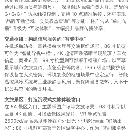
通过细腻画质与震撼尺寸，深度触达高端消费人群。选配的
G+G/G+F 防水触摸模组，支持 10 点精准触控，还可实现
“品牌互动游戏、会员权益查询” 等功能，将广告从 “单向传
播” 升级为 “互动体验”，大幅提升品牌传播效率。
交通枢纽：构建信息服务的 “智能中枢”
在机场航站楼、高铁换乘大厅等交通枢纽场景，86 寸机型
可作为 “智能导视中枢”，4K 超清画质清晰呈现航班 / 车次
信息、商业布局；98 寸机型则可部署于枢纽广场，以巨幕
显示城市文旅宣传、应急公告等内容。IP65 级全域防护确
保设备在人流密集、环境复杂的枢纽场景中稳定运行，智能
温控风冷系统与工业级静音风扇，既保障设备散热，又不干
扰公共空间的听觉环境。
文旅景区：打造沉浸式文旅体验窗口
在 5A 景区入口、主题乐园广场等文旅场景，98 寸机型以
巨幕 4K 画质，可播放景区风光片、VR 导览预告，
2500cd/㎡高亮度即便在户外日光下也能让画面 “鲜活出
彩”；86 寸机型可部署于景区游客中心，作为 “智能服务终