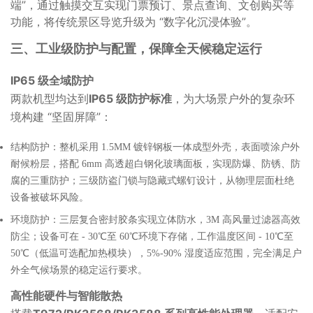
端”，通过触摸交互实现门票预订、景点查询、文创购买等
功能，将传统景区导览升级为 “数字化沉浸体验”。
三、工业级防护与配置，保障全天候稳定运行
IP65 级全域防护
两款机型均达到
IP65 级防护标准
，为大场景户外的复杂环
境构建 “坚固屏障”：
结构防护：整机采用 1.5MM 镀锌钢板一体成型外壳，表面喷涂户外
耐候粉层，搭配 6mm 高透超白钢化玻璃面板，实现防爆、防锈、防
腐的三重防护；三级防盗门锁与隐藏式螺钉设计，从物理层面杜绝
设备被破坏风险。
环境防护：三层复合密封胶条实现立体防水，3M 高风量过滤器高效
防尘；设备可在 - 30℃至 60℃环境下存储，工作温度区间 - 10℃至
50℃（低温可选配加热模块），5%-90% 湿度适应范围，完全满足户
外全气候场景的稳定运行要求。
高性能硬件与智能散热