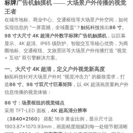
标牌
广告机触摸机 —— 大场景户外传播的视觉
王者
在城市地标、商业中心、交通枢纽等大场景户外空间，如何
实现信息的 “一屏震撼，全域覆盖”？
触拓科技
推出
86 寸、
98 寸大尺寸 4K 超清户外数字标牌广告机触摸机
，以巨幕
显示、4K 超清、IP65 级防护、智能交互等核心优势，为商
圈地标、交通枢纽、文旅景区等大场景户外传播打造 “视觉
+ 互动” 双引擎解决方案。
一、大尺寸 4K 超清，定义户外视觉新高度
触拓科技针对大场景户外对 “视觉冲击力” 的极致需求，打
造
86 寸、98 寸双尺寸巨幕矩阵
，以 4K 超清画质重构户外
信息传播的视觉体验：
86 寸：场景枢纽的视觉锚点
采用 TFT-LED 面板，
4K 超高清分辨率
（3840×2160）
搭配 16:9 黄金比例，显示尺寸达
1903.87×1070.93mm，画面精度细腻到每一处细节都清晰