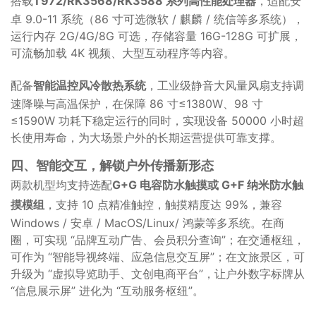
搭载
T972/RK3568/RK3588 系列高性能处理器
，适配安
卓 9.0-11 系统（86 寸可选微软 / 麒麟 / 统信等多系统），
运行内存 2G/4G/8G 可选，存储容量 16G-128G 可扩展，
可流畅加载 4K 视频、大型互动程序等内容。
配备
智能温控风冷散热系统
，工业级静音大风量风扇支持调
速降噪与高温保护，在保障 86 寸≤1380W、98 寸
≤1590W 功耗下稳定运行的同时，实现设备 50000 小时超
长使用寿命，为大场景户外的长期运营提供可靠支撑。
四、智能交互，解锁户外传播新形态
两款机型均支持选配
G+G 电容防水触摸或 G+F 纳米防水触
摸模组
，支持 10 点精准触控，触摸精度达 99%，兼容
Windows / 安卓 / MacOS/Linux/ 鸿蒙等多系统。在商
圈，可实现 “品牌互动广告、会员积分查询”；在交通枢纽，
可作为 “智能导视终端、应急信息交互屏”；在文旅景区，可
升级为 “虚拟导览助手、文创电商平台”，让户外数字标牌从
“信息展示屏” 进化为 “互动服务枢纽”。