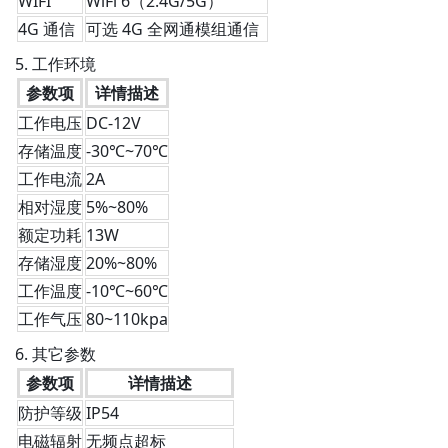
WIFI
WiFi 6（2.4G/5G）
4G 通信
可选 4G 全网通模组通信
5. 工作环境
参数项
详情描述
工作电压
DC-12V
存储温度
-30℃~70℃
工作电流
2A
相对湿度
5%~80%
额定功耗
13W
存储湿度
20%~80%
工作温度
-10℃~60℃
工作气压
80~110kpa
6. 其它参数
参数项
详情描述
防护等级
IP54
电磁辐射
无频点超标