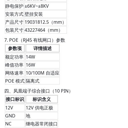
静电保护
±6KV~±8KV
安装方式
壁挂安装
产品尺寸
190
318
12.5（mm）
包装尺寸
432
274
64（mm）
7. POE（RJ45 有线网口）参数
参数项
详情描述
额定功率
14W
峰值功率
16W
网络速率
10/100M 自适应
POE 模式
隔离式
四、凤凰端子综合接口（10 PIN）
接口标识
标识含义
12V
12V 供电正极
GND
地
NC
继电器常闭接口