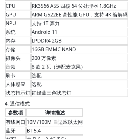
CPU
RK3566 A55 四核 64 位处理器 1.8GHz
GPU
ARM G522EE 高性能 GPU，支持 4K 编解码
NPU
支持 1T 算力
系统
Android 11
内存
LPDDR4 2GB
存储
16GB EMMC NAND
摄像头
200 万像素
音频
8 欧 2 瓦（选配麦克风）
刷卡
选配
人体感应
选配
状态指示灯
红绿蓝三色状态灯
4. 通信模式
参数项
详情描述
有线网口
10M/100M 自适应以太网
蓝牙
BT 5.4