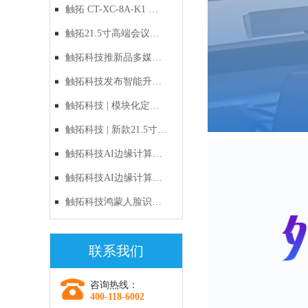
禁：以自主RISC-V与鸿
触拓 CT-XC-8A-K1 鸿
蒙原生生态，定义国产
蒙人脸识别一体机｜新
触拓21.5寸高端会议预
化出入口管理新标准
品上市
约屏CT-215H1产品技术
触拓科技推新品多媒体
与应用方案
电子讲台，多屏联动与
触拓科技发布智能升降
智能升降双管齐下
电子讲台，多媒体多屏
触拓科技 | 模块化定制
交互重新定义会议
时代的破局者：新款
触拓科技 | 新款21.5寸智
21.5寸多功能会议预约
能会议预约屏重磅上
触拓科技AI边缘计算
屏全面解析
市：以硬件之美，重塑
盒：让机器"长眼睛"，
触拓科技AI边缘计算
企业智慧办公新生态
让监控"会思考"
盒：边缘AI时代的选
触拓科技鸿蒙人脸识别
择，让每一帧画面都有
硬核新品：当“国风浪
联系我们
价值
漫”遇见“数字安全”
咨询热线：
400-118-6002