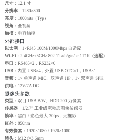
尺寸
：12.1 寸
分辨率
：1280×800
亮度
：1000nits（Typ）
视角
：全视角
触摸
：电容触摸
外部接口
以太网
：1×RJ45 100M/1000Mbps 自适应
Wi‑Fi
：2.4GHz+5GHz 802.11 a/b/g/n/ac 1T1R
（选配）
串口
：RS485×2，RS232×6
USB
：内置 USB×4，外置 USB OTG×1，USB×1
音频
：1× 单声道 MIC、双声道 HP，1× 双声道 SPK
供电
：12V/7A DC
摄像头参数
类型
：双目 USB B/W、HDR 200 万像素
传感器
：1/2.7” 工业级宽动态图像传感器
帧率
：黑白 / 彩色最大 30fps，无拖影
红外
：850nm
有效像素
：1920×1080 / 1920×1080
镜头
：M12 f=3.6mm