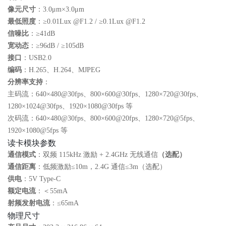
像元尺寸
：3.0μm×3.0μm
最低照度
：≥0.01Lux @F1.2 / ≥0.1Lux @F1.2
信噪比
：≥41dB
宽动态
：≥96dB / ≥105dB
接口
：USB2.0
编码
：H.265、H.264、MJPEG
分辨率支持
：
主码流：640×480@30fps、800×600@30fps、1280×720@30fps、
1280×1024@30fps、1920×1080@30fps 等
次码流：640×480@30fps、800×600@20fps、1280×720@5fps、
1920×1080@5fps 等
读卡模块参数
通信模式
：双频 115kHz 激励 + 2.4GHz 无线通信
（选配）
通信距离
：低频激励≤10m，2.4G 通信≤3m（选配）
供电
：5V Type‑C
额定电流
：＜55mA
射频发射电流
：≤65mA
物理尺寸