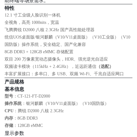
助终端等场景需求。
特性
12.1 寸工业级人脸识别一体机
全视角，高亮 1000nits，宽温
飞腾腾锐 D2000 八核 2.3GHz 国产高性能处理器
统信UOS桌面版/银河麒麟（V10/V11桌面版）（V10工业版）（V10
国防版）操作系统，安全稳定、国产化兼容
8GB DDR3 + 128GB eMMC 存储配置
双目 200 万像素宽动态摄像头，HDR、强光逆光自适应
双频读卡模块（115kHz + 2.4GHz），近远距通信
（选配）
丰富扩展接口：多串口、多 USB、双频 Wi‑Fi、千兆自适应网口
产品规格
基本信息
型号
：CT-121-FT-D2000
操作系统
：银河麒麟（V10/V11桌面版）（V10国防版）
CPU
：腾锐 D2000 八核 2.3GHz
内存
：8GB DDR3
存储
：128GB eMMC
显示参数