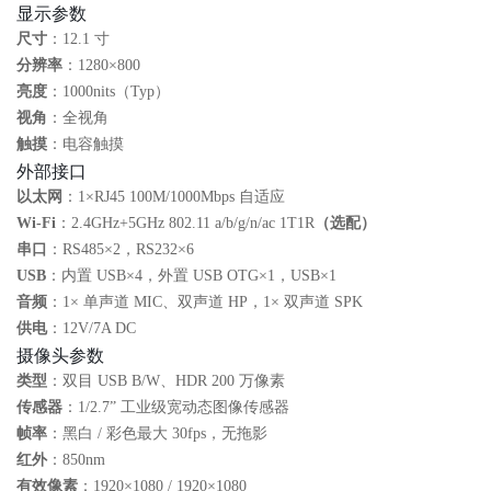
显示参数
尺寸
：12.1 寸
分辨率
：1280×800
亮度
：1000nits（Typ）
视角
：全视角
触摸
：电容触摸
外部接口
以太网
：1×RJ45 100M/1000Mbps 自适应
Wi‑Fi
：2.4GHz+5GHz 802.11 a/b/g/n/ac 1T1R
（选配）
串口
：RS485×2，RS232×6
USB
：内置 USB×4，外置 USB OTG×1，USB×1
音频
：1× 单声道 MIC、双声道 HP，1× 双声道 SPK
供电
：12V/7A DC
摄像头参数
类型
：双目 USB B/W、HDR 200 万像素
传感器
：1/2.7” 工业级宽动态图像传感器
帧率
：黑白 / 彩色最大 30fps，无拖影
红外
：850nm
有效像素
：1920×1080 / 1920×1080