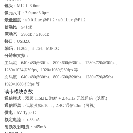
镜头
：M12 f=3.6mm
像元尺寸
：3.0μm×3.0μm
最低照度
：≥0.01Lux @F1.2 / ≥0.1Lux @F1.2
信噪比
：≥41dB
宽动态
：≥96dB / ≥105dB
接口
：USB2.0
编码
：H.265、H.264、MJPEG
分辨率支持
：
主码流：640×480@30fps、800×600@30fps、1280×720@30fps、
1280×1024@30fps、1920×1080@30fps 等
次码流：640×480@30fps、800×600@20fps、1280×720@5fps、
1920×1080@5fps 等
读卡模块参数
通信模式
：双频 115kHz 激励 + 2.4GHz 无线通信
（选配）
通信距离
：低频激励≤10m，2.4G 通信≤3m（可视）
供电
：5V Type‑C
额定电流
：＜55mA
射频发射电流
：≤65mA