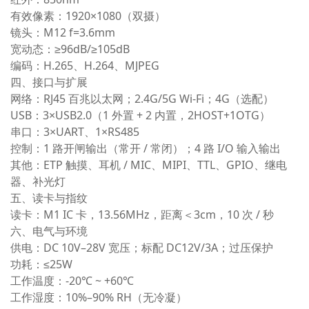
有效像素
：1920×1080（双摄）
镜头
：M12 f=3.6mm
宽动态
：≥96dB/≥105dB
编码
：H.265、H.264、MJPEG
四、接口与扩展
网络
：RJ45 百兆以太网；2.4G/5G Wi‑Fi；4G（选配）
USB
：3×USB2.0（1 外置 + 2 内置，2HOST+1OTG）
串口
：3×UART、1×RS485
控制
：1 路开闸输出（常开 / 常闭）；4 路 I/O 输入输出
其他
：ETP 触摸、耳机 / MIC、MIPI、TTL、GPIO、继电
器、补光灯
五、读卡与指纹
读卡
：M1 IC 卡，13.56MHz，距离＜3cm，10 次 / 秒
六、电气与环境
供电
：DC 10V–28V 宽压；标配 DC12V/3A；过压保护
功耗
：≤25W
工作温度
：‑20℃ ~ +60℃
工作湿度
：10%–90% RH（无冷凝）