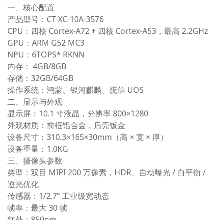
一、核心配置
产品型号
：CT-XC-10A-3576
CPU
：四核 Cortex‑A72 + 四核 Cortex‑A53，最高 2.2GHz
GPU
：ARM G52 MC3
NPU
：6TOPS* RKNN
内存
： 4GB/8GB
存储
：32GB/64GB
操作系统
：鸿蒙、银河麒麟、统信 UOS
二、显示与外观
显示屏
：10.1 寸液晶，分辨率 800×1280
外观材质
：前框铝合金，后壳钣金
设备尺寸
：310.3×165×30mm（高 × 宽 × 厚）
设备重量
：1.0KG
三、摄像头参数
类型
：双目 MIPI 200 万像素，HDR、自动曝光 / 白平衡 /
逆光优化
传感器
：1/2.7” 工业级宽动态
帧率
：最大 30 帧
红外
：850nm