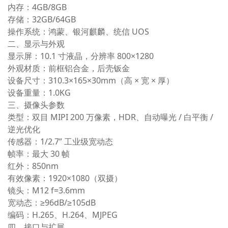
内存
：4GB/8GB
存储
：32GB/64GB
操作系统
：鸿蒙、银河麒麟、统信 UOS
二、显示与外观
显示屏
：10.1 寸液晶，分辨率 800×1280
外观材质
：前框铝合金，后壳钣金
设备尺寸
：310.3×165×30mm（高 × 宽 × 厚）
设备重量
：1.0KG
三、摄像头参数
类型
：双目 MIPI 200 万像素，HDR、自动曝光 / 白平衡 /
逆光优化
传感器
：1/2.7” 工业级宽动态
帧率
：最大 30 帧
红外
：850nm
有效像素
：1920×1080（双摄）
镜头
：M12 f=3.6mm
宽动态
：≥96dB/≥105dB
编码
：H.265、H.264、MJPEG
四、接口与扩展