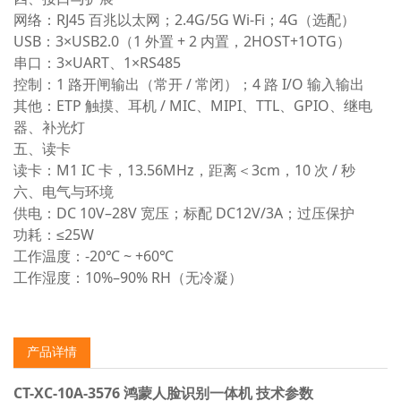
网络
：RJ45 百兆以太网；2.4G/5G Wi‑Fi；4G（选配）
USB
：3×USB2.0（1 外置 + 2 内置，2HOST+1OTG）
串口
：3×UART、1×RS485
控制
：1 路开闸输出（常开 / 常闭）；4 路 I/O 输入输出
其他
：ETP 触摸、耳机 / MIC、MIPI、TTL、GPIO、继电
器、补光灯
五、读卡
读卡
：M1 IC 卡，13.56MHz，距离＜3cm，10 次 / 秒
六、电气与环境
供电
：DC 10V–28V 宽压；标配 DC12V/3A；过压保护
功耗
：≤25W
工作温度
：‑20℃ ~ +60℃
工作湿度
：10%–90% RH（无冷凝）
产品详情
CT-XC-10A-3576 鸿蒙人脸识别一体机 技术参数