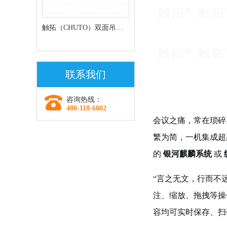
触拓（CHUTO）双面吊挂
条形屏走廊屏
联系我们
咨询热线：
400-118-6002
会议之痛，常在琐碎
繁为简，一机集成超
的
银河麒麟系统
或
“言之无文，行而不
注、缩放、拖拽等操
容均可实时保存、扫