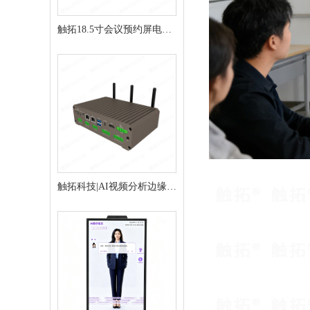
触拓18.5寸会议预约屏电子
门牌会议门牌
触拓科技|AI视频分析边缘推
理盒