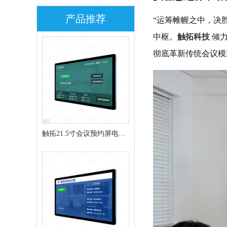
产品推荐
“运筹帷幄之中，决
中枢。
触拓科技
倾
彻底革新传统会议模
触拓21.5寸会议预约屏电子
门牌CT215H