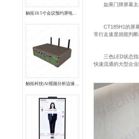
如果门牌屏幕太
触拓18.5寸会议预约屏电子
门牌会议门牌
CT185H1的
常行走速度就能判断
三色LED状态
快速流通的大型企业
触拓科技|AI视频分析边缘推
理盒