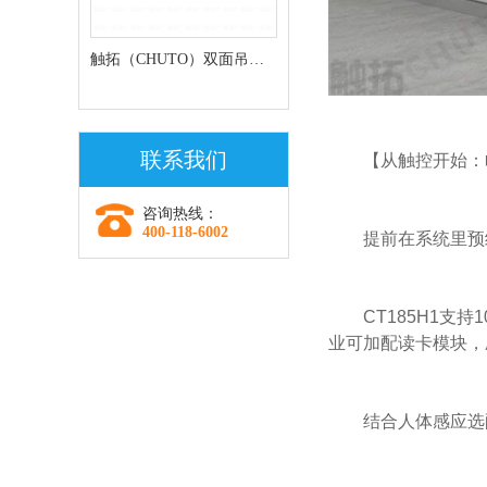
触拓（CHUTO）双面吊挂
条形屏走廊屏
联系我们
【从触控开始：
咨询热线：
400-118-6002
提前在系统里预
CT185H1
业可加配读卡模块，
结合人体感应选