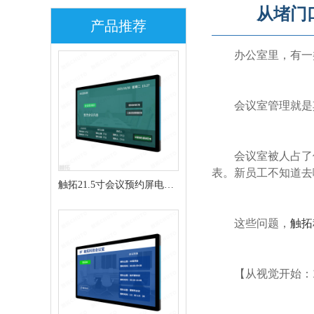
从堵门
产品推荐
办公室里，有一
会议室管理就是
会议室被人占了
表。新员工不知道去
触拓21.5寸会议预约屏电子
门牌CT215H
这些问题，
触拓
【从视觉开始：