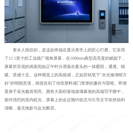
更令人惊叹的，是这款终端在显示美学上的匠心打磨。它采用
了12.1英寸的工业级广视角屏幕，在1000nits典型高亮度的赋能下，
屏幕所呈现的画面宛如正午时分洒落在案头的一抹暖阳，通透、细
腻、质感十足。这种视觉上的高级感，正如苏轼笔下“水光潋滟晴方
好”的明朗意境，彻底告别了传统塑料感门禁屏的廉价与昏暗。即便
置身于采光极其明亮、拥有大面积落地玻璃幕墙的高端写字楼中，
面对强烈的室内眩光，屏幕上的会议预约状态与引导文字依然锐利
清晰，毫无拖影与反光断层。