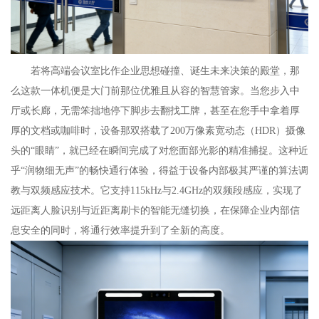
若将高端会议室比作企业思想碰撞、诞生未来决策的殿堂，那
么这款一体机便是大门前那位优雅且从容的智慧管家。当您步入中
厅或长廊，无需笨拙地停下脚步去翻找工牌，甚至在您手中拿着厚
厚的文档或咖啡时，设备那双搭载了200万像素宽动态（HDR）摄像
头的“眼睛”，就已经在瞬间完成了对您面部光影的精准捕捉。这种近
乎“润物细无声”的畅快通行体验，得益于设备内部极其严谨的算法调
教与双频感应技术。它支持115kHz与2.4GHz的双频段感应，实现了
远距离人脸识别与近距离刷卡的智能无缝切换，在保障企业内部信
息安全的同时，将通行效率提升到了全新的高度。