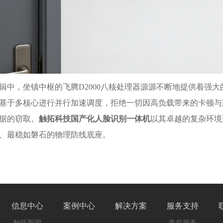
辑中，坐镇中枢的飞腾D2000八核处理器源源不断地提供着强
基于多核心进行并行加速调度，拒绝一切因高负载带来的卡顿与
据的窃取。
触拓科技国产化人脸识别一体机
以其卓越的复杂环境
、最稳如磐石的物理防线底座。
信息中心
案例中心
解决方案
服务支持
触拓新闻
售前服务