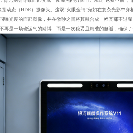
”，背光则会导致面部变成一团漆黑的剪影而让系统“迟疑不前”
像素宽动态（HDR）摄像头。这双“火眼金睛”宛如在复杂光影中
同曝光度的面部图像，并在微秒之间将其融合成一幅亮部不过曝
不再是一场碰运气的赌博，而是一次稳妥且精准的邂逅，确保了