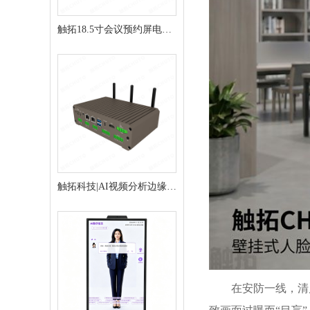
触拓18.5寸会议预约屏电子
门牌会议门牌
触拓科技|AI视频分析边缘推
理盒
在安防一线，清