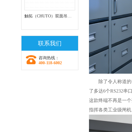
触拓（CHUTO）双面吊挂
条形屏走廊屏
联系我们
咨询热线：
400-118-6002
除了令人称道的
了多达6个RS232
这款终端不再是一个
指挥各类工业级闸机