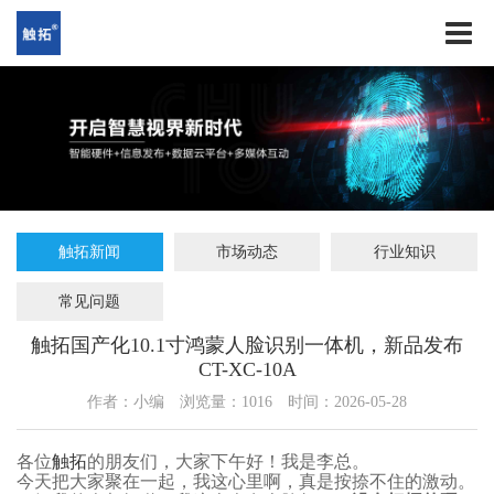
触拓新闻
市场动态
行业知识
常见问题
触拓国产化10.1寸鸿蒙人脸识别一体机，新品发布
CT-XC-10A
作者：小编
浏览量：
1016
时间：2026-05-28
各位
触拓
的朋友们，大家下午好！我是李总。
今天把大家聚在一起，我这心里啊，真是按捺不住的激动。