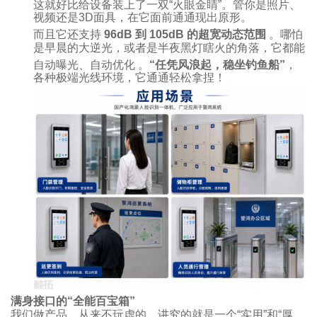
这就好比给设备装上了一双“火眼金睛”。管你是照片、
视频还是3D面具，在它面前通通现出原形。
而且它还支持
96dB 到 105dB 的超宽动态范围
。哪怕
是早晨的大逆光，或者是半夜黑灯瞎火的角落，它都能
自动曝光、自动优化
。
“任凭风浪起，稳坐钓鱼船”
，
各种极端光线环境，它通通轻松拿捏！
满身接口的“全能百宝箱”
我们做产品，从来不玩虚的，讲究的就是一个“实用”和“厚