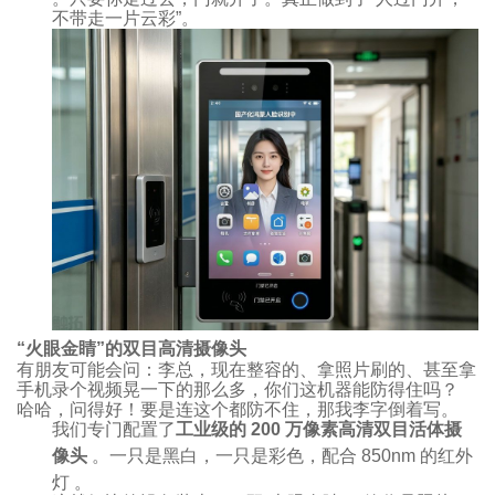
不带走一片云彩”。
“火眼金睛”的双目高清摄像头
有朋友可能会问：李总，现在整容的、拿照片刷的、甚至拿
手机录个视频晃一下的那么多，你们这机器能防得住吗？
哈哈，问得好！要是连这个都防不住，那我李字倒着写。
我们专门配置了
工业级的 200 万像素高清双目活体摄
像头
。一只是黑白，一只是彩色，配合 850nm 的红外
灯
。