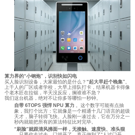
算力界的“小钢炮”，识别快如闪电
买人脸识别设备，大家最怕的是什么？
“起大早赶个晚集”
。
上千人的厂区或者学校，大早上排队打卡，结果机器卡得像
个老木匠在拉锯，半天没反应，搁谁谁不急？
我们这台机器，绝对不让你多等哪怕一秒钟。
自带 6TOPS 强悍 NPU 算力
。这个数字可能有点抽
象，我打个比方：它就像是一个精通十几门语言的超级
天才，脑子转得飞快。人脸刚一凑过去，它在万分之一
秒内就能把所有的算法特征比对完毕。
“刷脸”就跟清风拂面一样，无接触、速度快、准头狠
。只要你走过去，门就开了。真正做到了“人过门开，