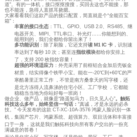
道”。有的一体机，接口抠抠搜搜，买回去这也不能接，那
也不能连，急得人直抓耳挠腮。
大家看看我们这款产品的接口配置，简直就是个“全能百宝
箱”：
丰富的接口生态
：TTL、GPIO、USB 2.0、RS485、继
电器开关、MIPI、TTL串口、补光灯
……你能想到的、
能用到的，我们全都给你留出来了！
多功能识别
：除了刷脸，它还支持
读 M1 IC 卡
，识别速
率达到了每秒 10 次
；甚至连
指纹模块
都给你安排上
了，支持 200 枚指纹容量
！
超强的环境适应力
：外壳采用了前框铝合金加后壳钣金
材质，结实得像个铁甲小宝
。能在一-20℃到+60℃的严
寒酷暑里正常工作
，不管是南方桑拿天的写字楼，还
是北方冻得人流鼻涕的住宅小区、工厂学校
，它都能
稳稳当当地为你站好每一班岗！
做企业、做产品，就像是“路遥知马力，日久见人心”
。触拓
科技这么多年，始终坚信一句话：
“真诚，才是永远的必杀
技。” 今天发布的这款 CT-XC-10A-3576 鸿蒙人脸识别一体
机
，集国产芯片、鸿蒙系统、超强算力、双目活体和丰富接
口于一身
，这就是我们触拓科技向所有客户交出的一份充
满诚意的答卷！