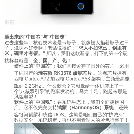
逼出来的“中国芯”与“中国魂”
过去这些年，核心技术老是卡脖子，就像被人掐着脖子过日
子，滋味不好受啊！老话说得好：
“求人不如求己，锅里有
米，碗里才有饭。”
所以，我们这款新品，打下的第一个硬
核标签就是：
全、国、产、化！
硬件上的“中国芯”
：我们直接舍弃了国外的芯片，采用
了纯国产的
瑞芯微 RK3576 旗舰芯片
。这颗芯片拥有
四核 Cortex-A72 加四核 Cortex-A53 架构，主频最高能
飙到 2.2GHz
。什么概念？它就像给一体机装上了一
个“八核双引擎”的跑车发动机，马力十足，跑起来那是
风驰电掣！
软件上的“中国魂”
：在系统生态上，我们全面拥抱国
产。它不仅完美支持
鸿蒙（HarmonyOS）系统
，还兼
容银河麒麟和统信 UOS
。这就是咱们自己的“护城河”，
数据安全、系统稳定，再也不用看别人的脸色行事了！