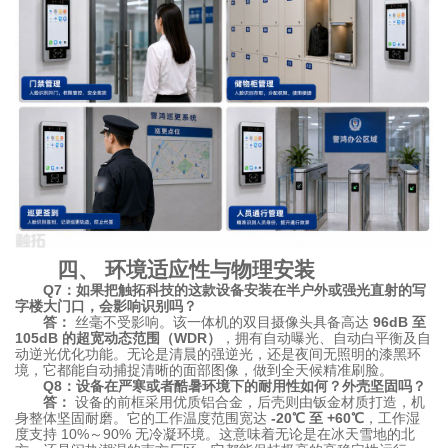
四、 环境适应性与物理安装
Q7：如果把触拓科技的这款设备安装在半户外或强光直射的写
字楼大门口，会影响识别吗？
答：
丝毫不受影响。该一体机的双目摄像头具备高达
96dB 至
105dB 的超宽动态范围（WDR）
，拥有自动曝光、自动白平衡及自
动逆光优化功能。无论是清晨的强逆光，还是夜间无照明的漆黑环
境，它都能自动捕捉清晰的面部图像，做到全天候精准刷脸。
Q8：设备在严寒或者酷暑环境下的耐用性如何？外壳坚固吗？
答：
设备的前框采用优质铝合金，后壳则由钣金材质打造，机
身整体坚固耐磨。它的工作温度范围宽达
-20℃ 至 +60℃
，工作湿
度支持 10%～90% 无冷凝环境。这意味着无论是在冰天雪地的北