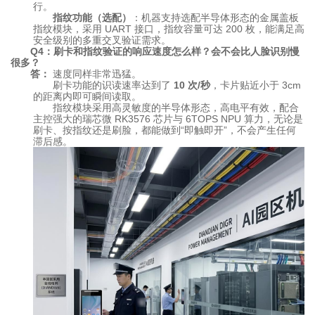
行。
指纹功能（选配）
：机器支持选配半导体形态的金属盖板
指纹模块，采用 UART 接口，指纹容量可达 200 枚，能满足高
安全级别的多重交叉验证需求。
Q4：刷卡和指纹验证的响应速度怎么样？会不会比人脸识别慢
很多？
答：
速度同样非常迅猛。
刷卡功能的识读速率达到了
10 次/秒
，卡片贴近小于 3cm
的距离内即可瞬间读取。
指纹模块采用高灵敏度的半导体形态，高电平有效，配合
主控强大的瑞芯微 RK3576 芯片与 6TOPS NPU 算力，无论是
刷卡、按指纹还是刷脸，都能做到“即触即开”，不会产生任何
滞后感。