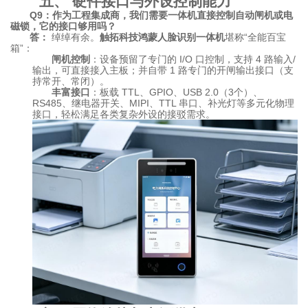
五、 硬件接口与外设控制能力
Q9：作为工程集成商，我们需要一体机直接控制自动闸机或电
磁锁，它的接口够用吗？
答：
绰绰有余。
触拓科技鸿蒙人脸识别一体机
堪称“全能百宝
箱”：
闸机控制
：设备预留了专门的 I/O 口控制，支持 4 路输入/
输出，可直接接入主板；并自带 1 路专门的开闸输出接口（支
持常开、常闭）。
丰富接口
：板载 TTL、GPIO、USB 2.0（3个）、
RS485、继电器开关、MIPI、TTL 串口、补光灯等多元化物理
接口，轻松满足各类复杂外设的接驳需求。