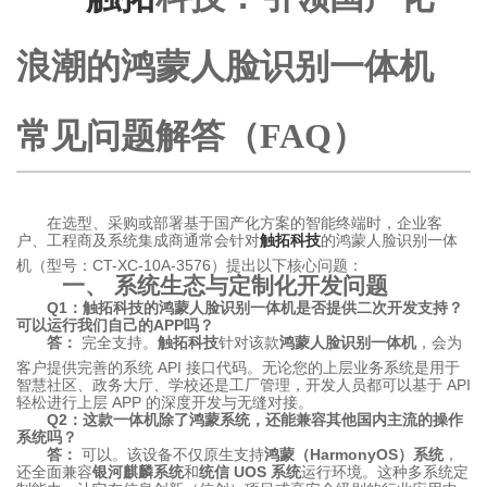
浪潮的鸿蒙人脸识别一体机
常见问题解答（FAQ）
在选型、采购或部署基于国产化方案的智能终端时，企业客
户、工程商及系统集成商通常会针对
触拓科技
的鸿蒙人脸识别一体
机（型号：CT-XC-10A-3576）提出以下核心问题
：
一、 系统生态与定制化开发问题
Q1：触拓科技的鸿蒙人脸识别一体机是否提供二次开发支持？
可以运行我们自己的APP吗？
答：
完全支持。
触拓科技
针对该款
鸿蒙人脸识别一体机
，会为
客户提供完善的系统 API 接口代码
。无论您的上层业务系统是用于
智慧社区、政务大厅、学校还是工厂管理，开发人员都可以基于 API
轻松进行上层 APP 的深度开发与无缝对接。
Q2：这款一体机除了鸿蒙系统，还能兼容其他国内主流的操作
系统吗？
答：
可以。该设备不仅原生支持
鸿蒙（HarmonyOS）系统
，
还全面兼容
银河麒麟系统
和
统信 UOS 系统
运行环境。这种多系统定