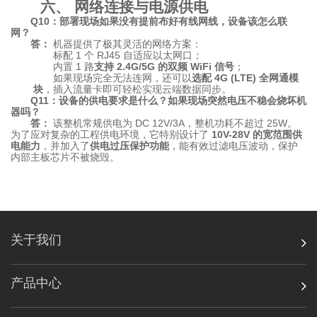
六、 网络连接与电源供电
Q10：部署现场如果没有提前布好有线网线，设备该怎么联
网？
答：
机器提供了极其灵活的网络方案：
标配 1 个 RJ45 自适应以太网口；
内置 1 路
支持 2.4G/5G 的双频 WiFi 信号
；
如果现场完全无法连网，还可以
选配 4G (LTE) 全网通模
块
，插入流量卡即可轻松实现云端数据同步。
Q11：设备的供电要求是什么？如果现场突然电压不稳会烧坏机
器吗？
答：
该整机常规供电为 DC 12V/3A，整机功耗不超过 25W。
为了应对复杂的工程供电环境，它特别设计了
10V-28V 的宽范围供
电能力
，并加入了
供电过压保护功能
，能有效过滤电压波动，保护
内部主板芯片不被烧毁。
关于我们
产品中心