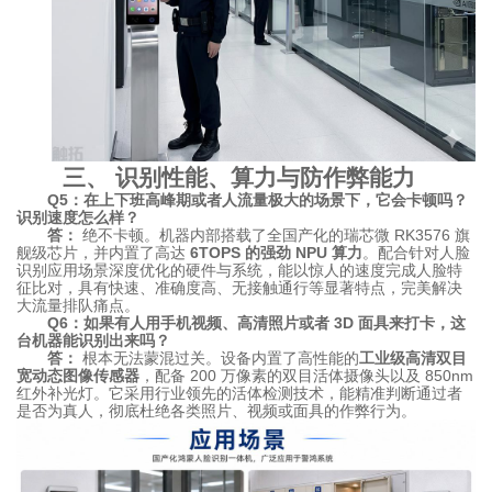
三、 识别性能、算力与防作弊能力
Q5：在上下班高峰期或者人流量极大的场景下，它会卡顿吗？
识别速度怎么样？
答：
绝不卡顿。机器内部搭载了全国产化的瑞芯微 RK3576 旗
舰级芯片，并内置了高达
6TOPS 的强劲 NPU 算力
。配合针对人脸
识别应用场景深度优化的硬件与系统，能以惊人的速度完成人脸特
征比对，具有快速、准确度高、无接触通行等显著特点，完美解决
大流量排队痛点。
Q6：如果有人用手机视频、高清照片或者 3D 面具来打卡，这
台机器能识别出来吗？
答：
根本无法蒙混过关。设备内置了高性能的
工业级高清双目
宽动态图像传感器
，配备 200 万像素的双目活体摄像头以及 850nm
红外补光灯。它采用行业领先的活体检测技术，能精准判断通过者
是否为真人，彻底杜绝各类照片、视频或面具的作弊行为。