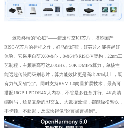
这款终端的“心脏”——进迭时空K1芯片，堪称国产
RISC-V芯片的标杆之作，好马配好鞍，好芯片才能撑起好
体验。它采用自研X60核心，8核64位RISC-V架构，22nm工
艺制程，主频最高可达2.0GHz，50K DMIPS算力，单核性
能远超传统同级别芯片，算力能效比更是高出20%以上，既
有力气又省“油”。同时支持RVV 1.0向量扩展技术，最高可
搭配16GB LPDDR4X大内存，不管是多任务并行、4K高清
编解码，还是复杂的AI交互、大数据处理，都能轻松驾驭，
不卡顿、不延迟，反应快得像“说曹操曹操到”。