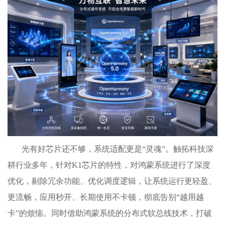
光有好芯片还不够，系统适配更是“灵魂”。触拓科技深
耕行业多年，针对K1芯片的特性，对鸿蒙系统进行了深度
优化，剔除冗余功能、优化调度逻辑，让系统运行更轻盈、
更流畅，应用秒开、长期使用不卡顿，彻底告别“越用越
卡”的烦恼。同时借助鸿蒙系统的分布式软总线技术，打破