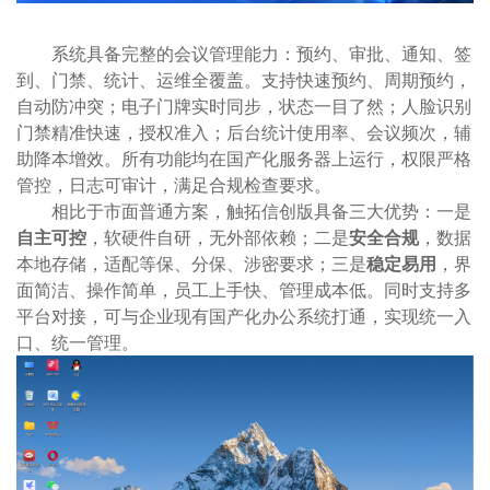
系统具备完整的会议管理能力：预约、审批、通知、签
到、门禁、统计、运维全覆盖。支持快速预约、周期预约，
自动防冲突；电子门牌实时同步，状态一目了然；人脸识别
门禁精准快速，授权准入；后台统计使用率、会议频次，辅
助降本增效。所有功能均在国产化服务器上运行，权限严格
管控，日志可审计，满足合规检查要求。
相比于市面普通方案，触拓信创版具备三大优势：一是
自主可控
，软硬件自研，无外部依赖；二是
安全合规
，数据
本地存储，适配等保、分保、涉密要求；三是
稳定易用
，界
面简洁、操作简单，员工上手快、管理成本低。同时支持多
平台对接，可与企业现有国产化办公系统打通，实现统一入
口、统一管理。