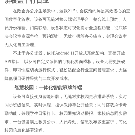
屏覆盖千行百业
在政企办公原生场景中，这款21.5寸会议预约屏是高效省心的空
间数字化管家。设备可无缝对接云端管理平台，整合线上预约、人
员身份核验、门禁联动、设备状态可视化提示全流程功能，彻底解
决会议室资源争抢、预约混乱、无效打扰等办公痛点，实现会议室
无人化自主管理。
不止于办公场景，依托Android 11开放式系统架构、完整开放
API接口，以及可自定义编辑的可视化界面模板，设备无需更换硬
件，即可快速切换运行模式，轻松适配全行业空间管理需求，大幅
降低项目硬件采购与二次开发成本。
智慧校园：一体化智能班牌终端
设备可直接变身智能班牌，无缝对接校园走班排课系统，实时
同步班级信息、实时课程、授课教师等公开信息；同时搭载刷卡考
勤功能，兼顾学生日常打卡、校园通知滚动播报、家校信息同步需
求，一台设备满足教务公示、人员考勤、信息发布多重需求，简化
校园信息化部署流程。