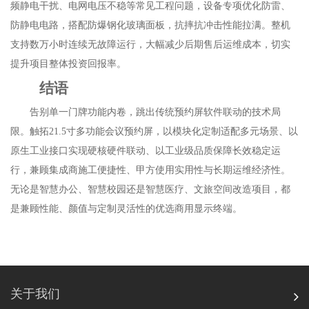
频静电干扰、电网电压不稳等常见工程问题，设备专项优化防雷、
防静电电路，搭配防爆钢化玻璃面板，抗摔抗冲击性能拉满。整机
支持数万小时连续无故障运行，大幅减少后期售后运维成本，切实
提升项目整体投资回报率。
结语
告别单一门牌功能内卷，跳出传统预约屏软件联动的技术局
限。触拓21.5寸多功能会议预约屏，以模块化定制适配多元场景、以
原生工业接口实现硬核硬件联动、以工业级品质保障长效稳定运
行，兼顾集成商施工便捷性、甲方使用实用性与长期运维经济性。
无论是智慧办公、智慧校园还是智慧医疗、文旅空间改造项目，都
是兼顾性能、颜值与定制灵活性的优选商用显示终端。
关于我们