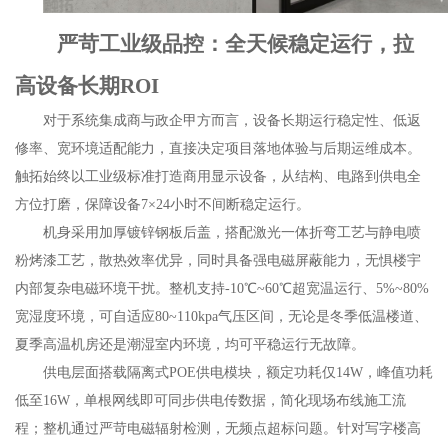
严苛工业级品控：全天候稳定运行，拉
高设备长期ROI
对于系统集成商与政企甲方而言，设备长期运行稳定性、低返
修率、宽环境适配能力，直接决定项目落地体验与后期运维成本。
触拓始终以工业级标准打造商用显示设备，从结构、电路到供电全
方位打磨，保障设备7×24小时不间断稳定运行。
机身采用加厚镀锌钢板后盖，搭配激光一体折弯工艺与静电喷
粉烤漆工艺，散热效率优异，同时具备强电磁屏蔽能力，无惧楼宇
内部复杂电磁环境干扰。整机支持-10℃~60℃超宽温运行、5%~80%
宽湿度环境，可自适应80~110kpa气压区间，无论是冬季低温楼道、
夏季高温机房还是潮湿室内环境，均可平稳运行无故障。
供电层面搭载隔离式POE供电模块，额定功耗仅14W，峰值功耗
低至16W，单根网线即可同步供电传数据，简化现场布线施工流
程；整机通过严苛电磁辐射检测，无频点超标问题。针对写字楼高