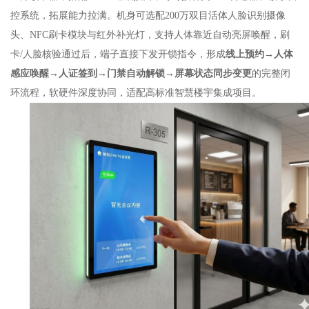
控系统，拓展能力拉满。机身可选配200万双目活体人脸识别摄像
头、NFC刷卡模块与红外补光灯，支持人体靠近自动亮屏唤醒，刷
卡/人脸核验通过后，端子直接下发开锁指令，形成
线上预约→人体
感应唤醒→人证签到→门禁自动解锁→屏幕状态同步变更
的完整闭
环流程，软硬件深度协同，适配高标准智慧楼宇集成项目。