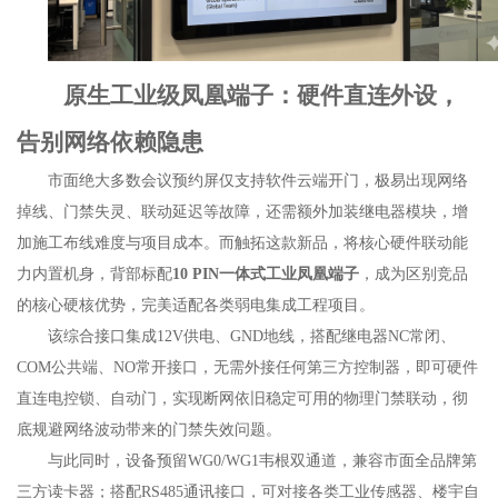
原生工业级凤凰端子：硬件直连外设，
告别网络依赖隐患
市面绝大多数会议预约屏仅支持软件云端开门，极易出现网络
掉线、门禁失灵、联动延迟等故障，还需额外加装继电器模块，增
加施工布线难度与项目成本。而触拓这款新品，将核心硬件联动能
力内置机身，背部标配
10 PIN一体式工业凤凰端子
，成为区别竞品
的核心硬核优势，完美适配各类弱电集成工程项目。
该综合接口集成12V供电、GND地线，搭配继电器NC常闭、
COM公共端、NO常开接口，无需外接任何第三方控制器，即可硬件
直连电控锁、自动门，实现断网依旧稳定可用的物理门禁联动，彻
底规避网络波动带来的门禁失效问题。
与此同时，设备预留WG0/WG1韦根双通道，兼容市面全品牌第
三方读卡器；搭配RS485通讯接口，可对接各类工业传感器、楼宇自